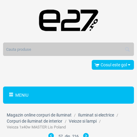
Cosul este gol
MENIU
Magazin online corpuri de iluminat
Iluminat si electrice
/
/
Corpuri de iluminat de interior
Veioze si lampi
/
/
Veioza 1x40w MASTER Lis Poland
57
din
216