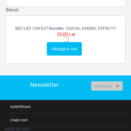
Becuri
BEC LED 12W E27 Novelite, 1020 lm, 65400K, FST56771
20,00
Lei
Adauga in cos
Newsletter
Autentificare
Creati cont
ANPC: 0219551