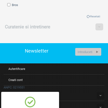
Bros
Resetati
Curatenie si intretinere
Newsletter
Autentificare
Creati cont
ANPC: 0219551
Servicii clienti
Despre noi