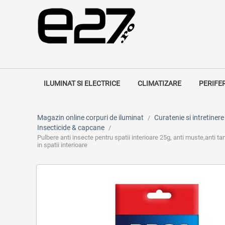
ILUMINAT SI ELECTRICE
CLIMATIZARE
PERIFE
Magazin online corpuri de iluminat
Curatenie si intretinere
/
Insecticide & capcane
/
Pulbere anti insecte pentru spatii interioare 25g, anti muste,anti t
in spatii interioare