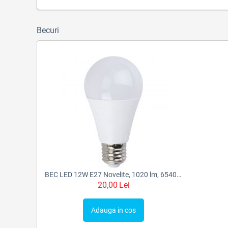
Becuri
BEC LED 12W E27 Novelite, 1020 lm, 65400K, FST56771
20,00
Lei
Adauga in cos