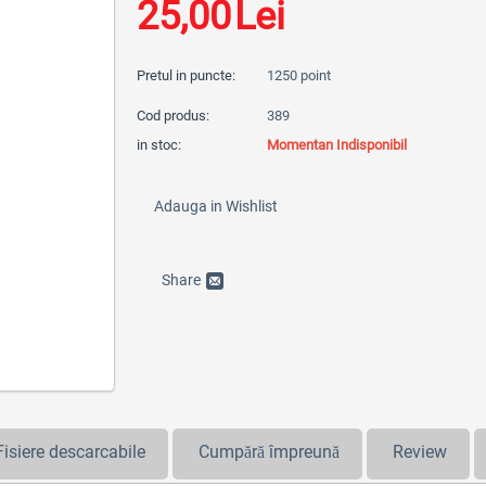
25,00
Lei
Pretul in puncte:
1250 point
Cod produs:
389
in stoc:
Momentan Indisponibil
Adauga in Wishlist
Share
Fisiere descarcabile
Cumpără împreună
Review