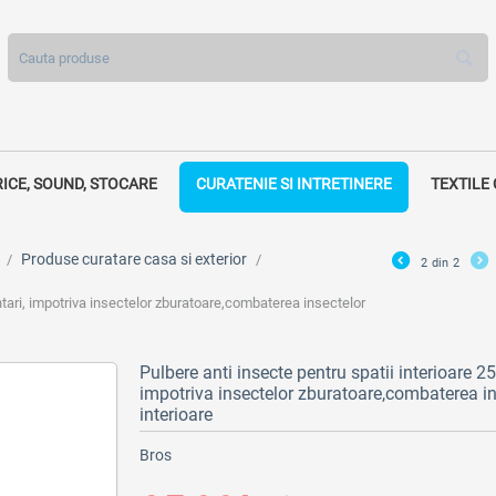
RICE, SOUND, STOCARE
CURATENIE SI INTRETINERE
TEXTILE
Produse curatare casa si exterior
/
/
2
din
2
antari, impotriva insectelor zburatoare,combaterea insectelor
Pulbere anti insecte pentru spatii interioare 25
impotriva insectelor zburatoare,combaterea ins
interioare
Bros