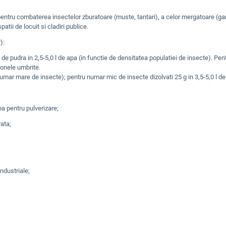
pentru combaterea insectelor zburatoare (muste, tantari), a celor mergatoare (gand
patii de locuit si cladiri publice.
):
de pudra in 2,5-5,0 l de apa (in functie de densitatea populatiei de insecte). Pentru
 zonele umbrite.
(numar mare de insecte); pentru numar mic de insecte dizolvati 25 g in 3,5-5,0 l de
pa pentru pulverizare;
rata;
industriale;