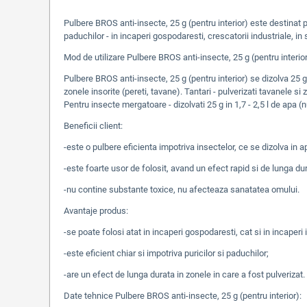
Pulbere BROS anti-insecte, 25 g (pentru interior) este destinat 
paduchilor - in incaperi gospodaresti, crescatorii industriale, in s
Mod de utilizare Pulbere BROS anti-insecte, 25 g (pentru interior
Pulbere BROS anti-insecte, 25 g (pentru interior) se dizolva 25 g 
zonele insorite (pereti, tavane). Tantari - pulverizati tavanele si
Pentru insecte mergatoare - dizolvati 25 g in 1,7 - 2,5 l de apa 
Beneficii client:
-este o pulbere eficienta impotriva insectelor, ce se dizolva in a
-este foarte usor de folosit, avand un efect rapid si de lunga du
-nu contine substante toxice, nu afecteaza sanatatea omului.
Avantaje produs:
-se poate folosi atat in incaperi gospodaresti, cat si in incaperi 
-este eficient chiar si impotriva puricilor si paduchilor;
-are un efect de lunga durata in zonele in care a fost pulverizat.
Date tehnice Pulbere BROS anti-insecte, 25 g (pentru interior):