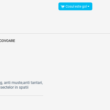
Cosul este gol
 COVOARE
g, anti muste,anti tantari,
ectelor in spatii