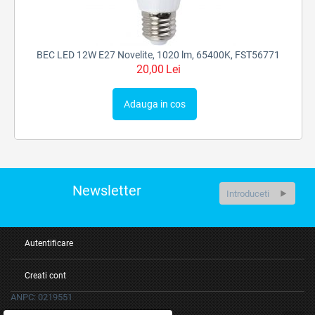
BEC LED 12W E27 Novelite, 1020 lm, 65400K, FST56771
20,00
Lei
Adauga in cos
Newsletter
Autentificare
Creati cont
ANPC: 0219551