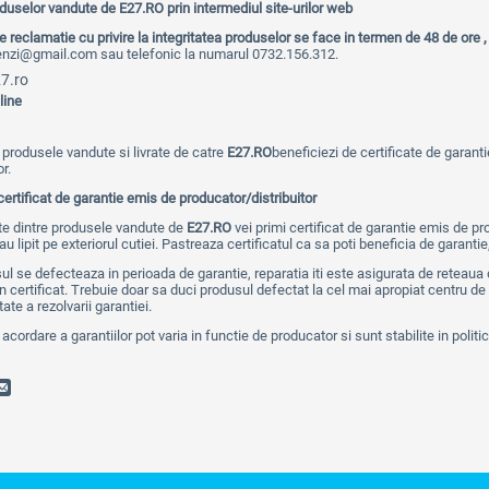
duselor vandute de E27.RO prin intermediul site-urilor web
e reclamatie cu privire la integritatea produselor se face in termen de 48 de ore ,
nzi@gmail.com sau telefonic la numarul 0732.156.312.
7.ro
line
 produsele vandute si livrate de catre
E27.RO
beneficiezi de certificate de garanti
r.
ertificat de garantie emis de producator/distribuitor
te dintre produsele vandute de
E27.RO
vei primi certificat de garantie emis de pro
u lipit pe exteriorul cutiei. Pastreaza certificatul ca sa poti beneficia de garantie
l se defecteaza in perioada de garantie, reparatia iti este asigurata de reteaua de
in certificat. Trebuie doar sa duci produsul defectat la cel mai apropiat centru de 
ate a rezolvarii garantiei.
 acordare a garantiilor pot varia in functie de producator si sunt stabilite in politi