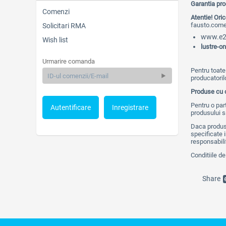
Garantia pro
Comenzi
Atentie! Oric
fausto.come
Solicitari RMA
www.e2
Wish list
lustre-on
Urmarire comanda
Pentru toate
producatorilo
Produse cu c
Pentru o par
Autentificare
Inregistrare
produsului sa
Daca produsu
specificate 
responsabilit
Conditiile de
Share