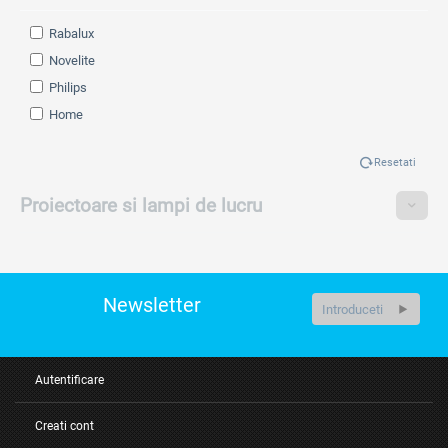
Rabalux
Novelite
Philips
Home
Resetati
Proiectoare si lampi de lucru
Newsletter
Autentificare
Creati cont