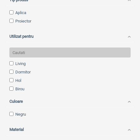
Aplica
Proiector
Utilizat pentru
Living
Dormitor
Hol
Birou
Camera copilului
Culoare
Bucatarie
Baie
Negru
Exterior
Material