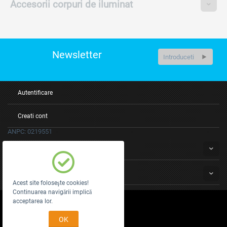
Accesorii corpuri de iluminat
Newsletter
Autentificare
Creati cont
ANPC: 0219551
Servicii clienti
Despre noi
Acest site foloseşte cookies!
Continuarea navigării implică
acceptarea lor.
© 2010 - 2026 E27.
e27
OK