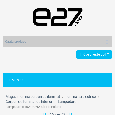
Cosul este gol
MENIU
Magazin online corpuri de iluminat
Iluminat si electrice
/
/
Corpuri de iluminat de interior
Lampadare
/
/
Lampadar 4x40w BONA alb Lis Poland
16
din
42