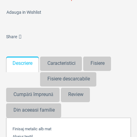
Adauga in Wishlist
Share
Descriere
Caracteristici
Fisiere
Fisiere descarcabile
Cumpără împreună
Review
Din aceeasi familie
Finisaj metalic alb mat
Abajur textil