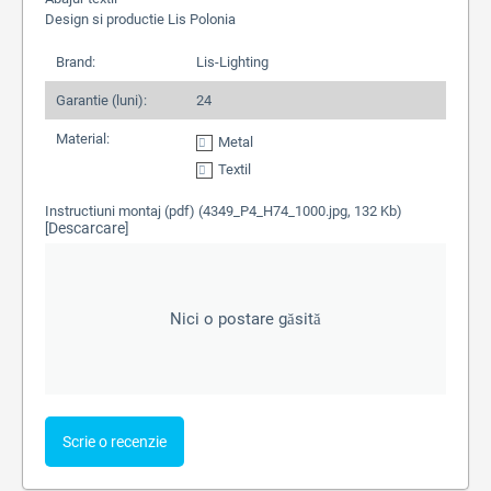
Design si productie Lis Polonia
Brand:
Lis-Lighting
Garantie (luni):
24
Material:
Metal
Textil
Instructiuni montaj (pdf) (4349_P4_H74_1000.jpg, 132 Kb)
Descarcare
[
]
Nici o postare găsită
Scrie o recenzie