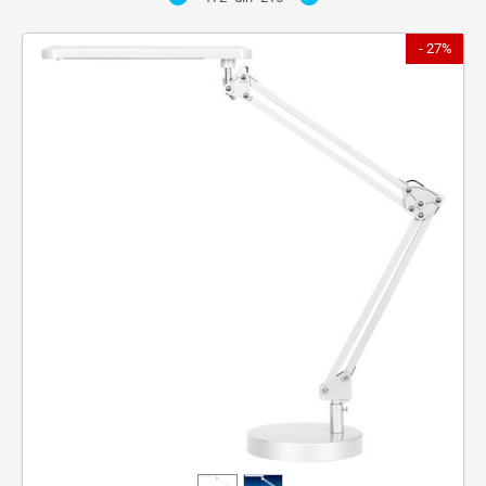
- 27%