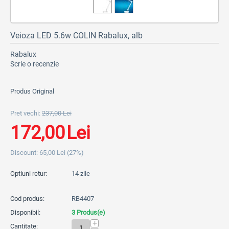
Veioza LED 5.6w COLIN Rabalux, alb
Rabalux
Scrie o recenzie
Produs Original
Pret vechi:
237,00
Lei
172,00
Lei
Discount:
65,00
Lei
(
27
%)
Optiuni retur:
14 zile
Cod produs:
RB4407
Disponibil:
3 Produs(e)
+
Cantitate: