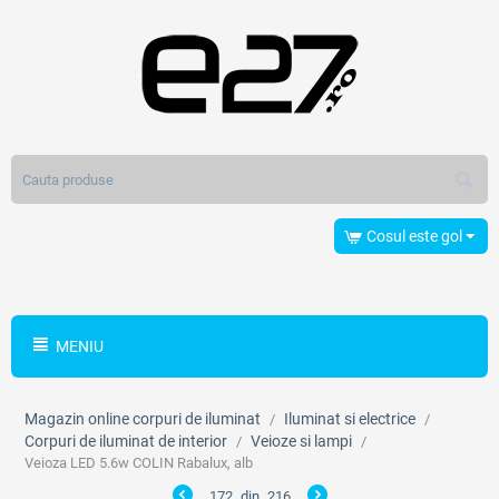
Cosul este gol
MENIU
Magazin online corpuri de iluminat
Iluminat si electrice
/
/
Corpuri de iluminat de interior
Veioze si lampi
/
/
Veioza LED 5.6w COLIN Rabalux, alb
172
din
216