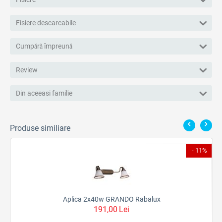
Fisiere descarcabile
Cumpără împreună
Review
Din aceeasi familie
Produse similiare
2%
- 11%
Aplica 2x40w GRANDO Rabalux
191,00
Lei