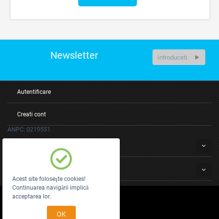
Newsletter
Autentificare
Creati cont
ANPC: 0219551
Servicii clienti
Despre noi
Acest site foloseşte cookies!
Continuarea navigării implică
acceptarea lor.
© 2010 - 2026 E27.
e27
OK