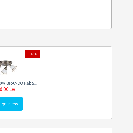
- 18%
Plafoniera 3x40w GRANDO Rabalux
6,00
Lei
uga in cos