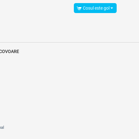
Cosul este gol
 COVOARE
nal