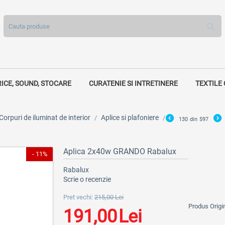
RICE, SOUND, STOCARE
CURATENIE SI INTRETINERE
TEXTILE
Corpuri de iluminat de interior
Aplice si plafoniere
/
/
130
din
597
Aplica 2x40w GRANDO Rabalux
- 11%
Rabalux
Scrie o recenzie
Pret vechi:
215,00
Lei
Produs Origi
191,00
Lei