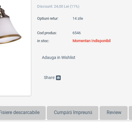
Discount:
24,00
Lei
(
11
%)
Optiuni retur:
14 zile
Cod produs:
6546
in stoc:
Momentan Indisponibil
Adauga in Wishlist
Share
Fisiere descarcabile
Cumpără împreună
Review