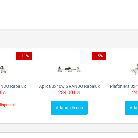
- 11%
- 5%
ANDO Rabalux
Aplica 3x40w GRANDO Rabalux
Lei
284,00
Lei
24
isponibil
Adauga in cos
Ada