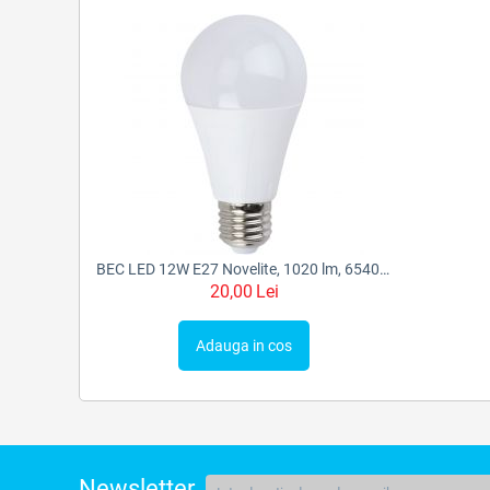
BEC LED 12W E27 Novelite, 1020 lm, 65400K, FST56771
20,00
Lei
Adauga in cos
Newsletter