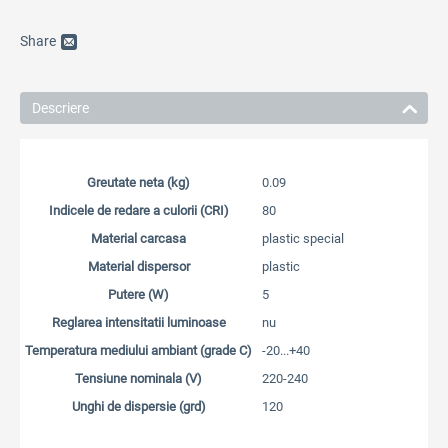
Share
Descriere
Greutate neta (kg)
0.09
Indicele de redare a culorii (CRI)
80
Material carcasa
plastic special
Material dispersor
plastic
Putere (W)
5
Reglarea intensitatii luminoase
nu
Temperatura mediului ambiant (grade C)
-20...+40
Tensiune nominala (V)
220-240
Unghi de dispersie (grd)
120