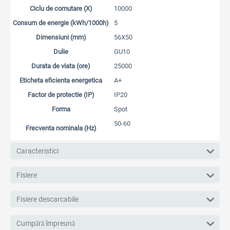
Ciclu de comutare (X)
10000
Consum de energie (kWh/1000h)
5
Dimensiuni (mm)
56X50
Dulie
GU10
Durata de viata (ore)
25000
Eticheta eficienta energetica
A+
Factor de protectie (IP)
IP20
Forma
Spot
50-60
Frecventa nominala (Hz)
Caracteristici
Fisiere
Fisiere descarcabile
Cumpără împreună