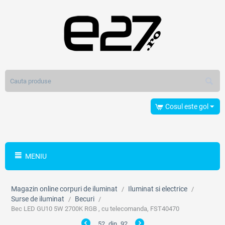
Cosul este gol
MENIU
Magazin online corpuri de iluminat
Iluminat si electrice
/
/
Surse de iluminat
Becuri
/
/
Bec LED GU10 5W 2700K RGB , cu telecomanda, FST40470
52
din
92