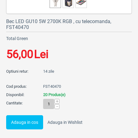
Bec LED GU10 5W 2700K RGB , cu telecomanda,
FST40470
Total Green
56,00
Lei
Optiuni retur:
14 zile
Cod produs:
FST40470
Disponibil:
20 Produs(e)
+
Cantitate:
−
Adauga in cos
Adauga in Wishlist