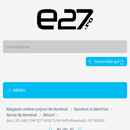
Cosul este gol
MENIU
Magazin online corpuri de iluminat
Iluminat si electrice
/
/
Surse de iluminat
Becuri
/
/
Bec LED A60 10W E27 RGB TUYA Wifi+Bluetooth, FST60533
40
din
92