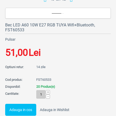
Bec LED A60 10W E27 RGB TUYA Wifi+Bluetooth,
FST60533
Pulsar
51,00
Lei
Optiuni retur:
14 zile
Cod produs:
FST60533
Disponibil:
20 Produs(e)
+
Cantitate:
−
Adauga in cos
Adauga in Wishlist