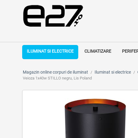
ILUMINAT SI ELECTRICE
CLIMATIZARE
PERIFE
Magazin online corpuri de iluminat
Iluminat si electrice
/
/
Veioza 1x40w STILLO negru, Lis Poland