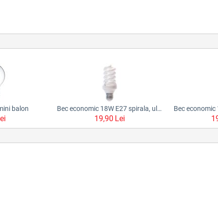
ini balon
Bec economic 18W E27 spirala, ultra mini, alb cald
ei
19,90
Lei
1