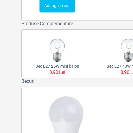
Adauga in cos
Produse Complementare
Bec E27 25W mini balon
Bec E27 40W m
8,90
Lei
8,90
L
Becuri