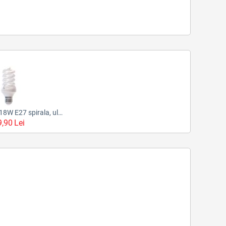
Bec economic 18W E27 spirala, ultra mini, alb rece
9,90
Lei