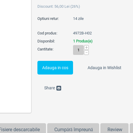
Discount:
56,00
Lei
(
26
%)
Optiuni retur:
14 zile
Cod produs:
4972B-H02
Disponibil:
1 Produs(e)
+
Cantitate:
−
Adauga in cos
Adauga in Wishlist
Share
Fisiere descarcabile
Cumpără împreună
Review