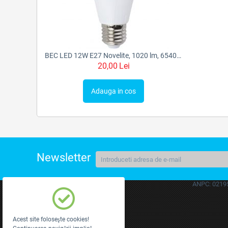
BEC LED 12W E27 Novelite, 1020 lm, 65400K, FST56771
20,00
Lei
Adauga in cos
Newsletter
ANPC: 0219
Autentificare
Creati cont
Acest site foloseşte cookies!