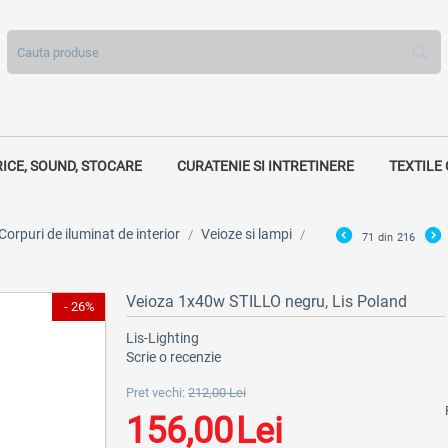
RICE, SOUND, STOCARE
CURATENIE SI INTRETINERE
TEXTILE
Corpuri de iluminat de interior
Veioze si lampi
/
/
71
din
216
Veioza 1x40w STILLO negru, Lis Poland
- 26%
Lis-Lighting
Scrie o recenzie
Pret vechi:
212,00
Lei
156,00
Lei