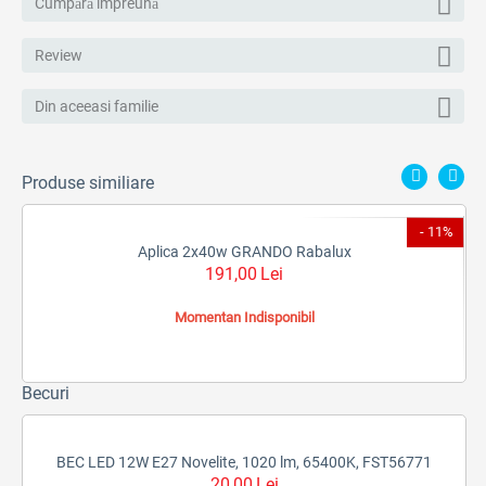
Cumpără împreună
Review
Din aceeasi familie
Produse similiare
2%
- 11%
Aplica 2x40w GRANDO Rabalux
191,00
Lei
Momentan Indisponibil
Becuri
BEC LED 12W E27 Novelite, 1020 lm, 65400K, FST56771
20,00
Lei