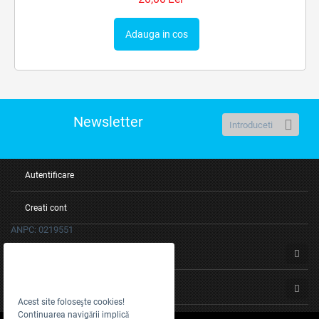
Adauga in cos
Newsletter
Autentificare
Creati cont
ANPC: 0219551
Servicii clienti
Despre noi
Acest site foloseşte cookies!
Continuarea navigării implică