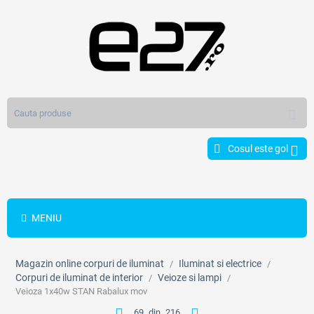
Cosul este gol
MENIU
Magazin online corpuri de iluminat
Iluminat si electrice
/
/
Corpuri de iluminat de interior
Veioze si lampi
/
/
Veioza 1x40w STAN Rabalux mov
69
din
216