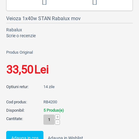
Veioza 1x40w STAN Rabalux mov
Rabalux
Scrie o recenzie
Produs Original
33,50
Lei
Optiuni retur:
14 zile
Cod produs:
RB4200
Disponibil:
5 Produs(e)
+
Cantitate:
−
Adauga in cos
Adauga in Wishlist