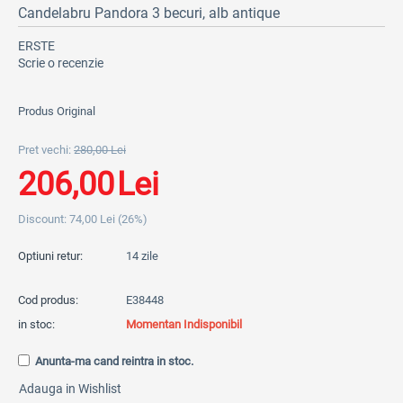
Candelabru Pandora 3 becuri, alb antique
ERSTE
Scrie o recenzie
Produs Original
Pret vechi:
280,00
Lei
206,00
Lei
Discount:
74,00
Lei
(
26
%)
Optiuni retur:
14 zile
Cod produs:
E38448
in stoc:
Momentan Indisponibil
Anunta-ma cand reintra in stoc.
Adauga in Wishlist