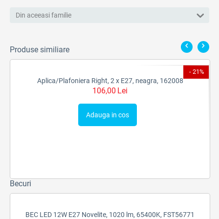
Din aceeasi familie
Produse similiare
9%
- 21%
Aplica/Plafoniera Right, 2 x E27, neagra, 162008
106,00
Lei
Adauga in cos
Becuri
BEC LED 12W E27 Novelite, 1020 lm, 65400K, FST56771