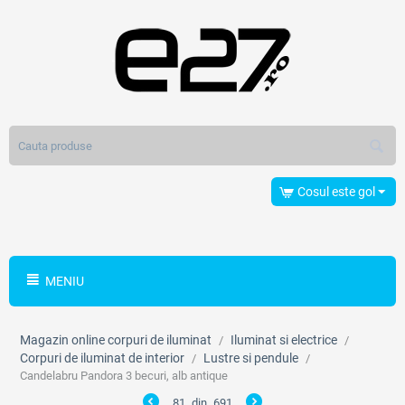
Cosul este gol
MENIU
Magazin online corpuri de iluminat
Iluminat si electrice
/
/
Corpuri de iluminat de interior
Lustre si pendule
/
/
Candelabru Pandora 3 becuri, alb antique
81
din
691