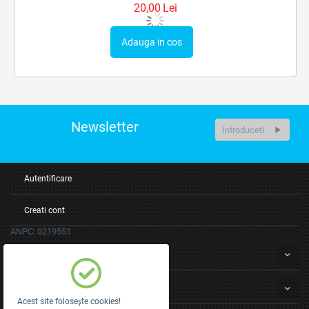
20,00
Lei
Adauga in cos
Newsletter
Autentificare
Creati cont
ANPC: 0219551
Servicii clienti
Despre noi
Acest site foloseşte cookies!