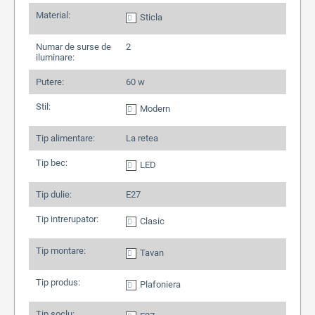
Material:
Sticla
Numar de surse de
2
iluminare:
Putere:
60 w
Stil:
Modern
Tip alimentare:
La retea
Tip bec:
LED
Tip dulie:
E27
Tip intrerupator:
Clasic
Tip montare:
Tavan
Tip produs:
Plafoniera
Tip soclu: