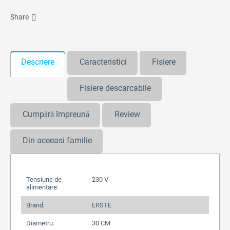
Share
Descriere
Caracteristici
Fisiere
Fisiere descarcabile
Cumpără împreună
Review
Din aceeasi familie
Tensiune de
230 V
alimentare:
Brand:
ERSTE
Diametru:
30 CM