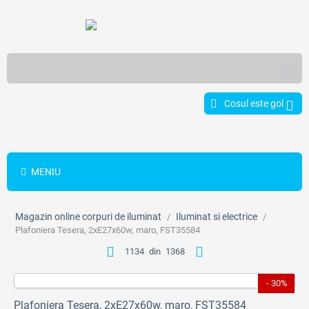
Cosul este gol
MENIU
Magazin online corpuri de iluminat
Iluminat si electrice
/
/
Plafoniera Tesera, 2xE27x60w, maro, FST35584
1134
din
1368
- 30%
Plafoniera Tesera, 2xE27x60w, maro, FST35584