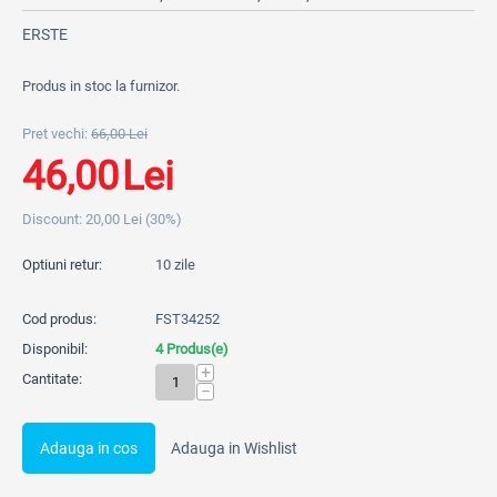
ERSTE
Produs in stoc la furnizor.
Pret vechi:
66,00
Lei
46,00
Lei
Discount:
20,00
Lei
(
30
%)
Optiuni retur:
10 zile
Cod produs:
FST34252
Disponibil:
4 Produs(e)
+
Cantitate:
−
Adauga in cos
Adauga in Wishlist