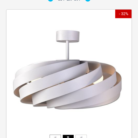
- 32%