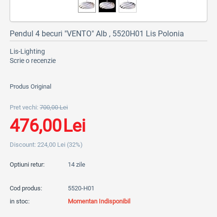
Pendul 4 becuri "VENTO" Alb , 5520H01 Lis Polonia
Lis-Lighting
Scrie o recenzie
Produs Original
Pret vechi:
700,00
Lei
476,00
Lei
Discount:
224,00
Lei
(
32
%)
Optiuni retur:
14 zile
Cod produs:
5520-H01
in stoc:
Momentan Indisponibil