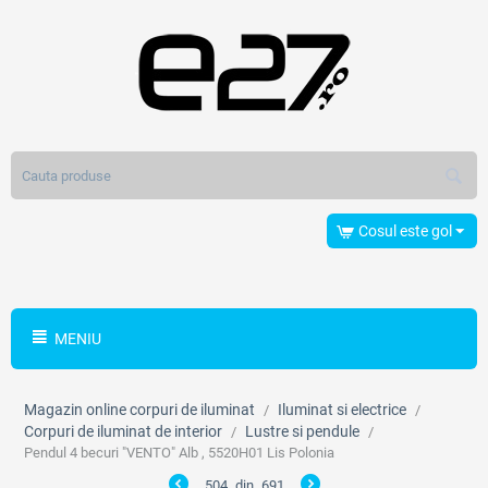
Cosul este gol
MENIU
Magazin online corpuri de iluminat
Iluminat si electrice
/
/
Corpuri de iluminat de interior
Lustre si pendule
/
/
Pendul 4 becuri "VENTO" Alb , 5520H01 Lis Polonia
504
din
691