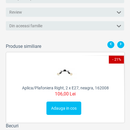
Review
Din aceeasi familie
Produse similiare
9%
- 21%
Aplica/Plafoniera Right, 2 x E27, neagra, 162008
106,00
Lei
Adauga in cos
Becuri