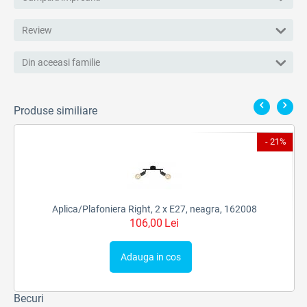
Review
Din aceeasi familie
Produse similiare
9%
- 21%
Aplica/Plafoniera Right, 2 x E27, neagra, 162008
106,00
Lei
Adauga in cos
Becuri