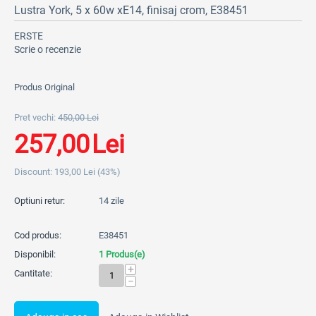
Lustra York, 5 x 60w xE14, finisaj crom, E38451
ERSTE
Scrie o recenzie
Produs Original
Pret vechi:
450,00
Lei
257,00
Lei
Discount:
193,00
Lei
(
43
%)
Optiuni retur:
14 zile
Cod produs:
E38451
Disponibil:
1 Produs(e)
+
Cantitate:
−