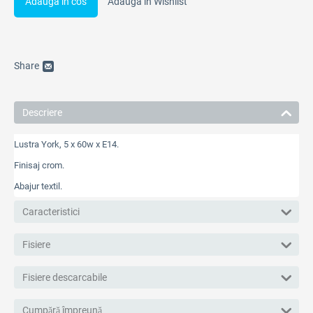
Adauga in cos
Adauga in Wishlist
Share
Descriere
Lustra York, 5 x 60w x E14.
Finisaj crom.
Abajur textil.
Caracteristici
Fisiere
Fisiere descarcabile
Cumpără împreună