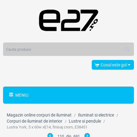
Cosul este gol
MENIU
Magazin online corpuri de iluminat
Iluminat si electrice
/
/
Corpuri de iluminat de interior
Lustre si pendule
/
/
Lustra York, 5 x 60w xE14, finisaj crom, E38451
110
din
691