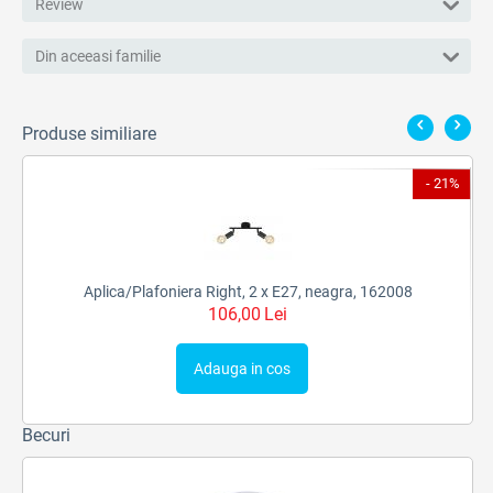
Review
Din aceeasi familie
Produse similiare
9%
- 21%
Aplica/Plafoniera Right, 2 x E27, neagra, 162008
106,00
Lei
Adauga in cos
Becuri