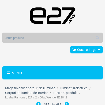
Cosul este gol
MENIU
Magazin online corpuri de iluminat
Iluminat si electrice
/
/
Corpuri de iluminat de interior
Lustre si pendule
/
/
Lustra Ramona , E27 x 2 x 60w, Wenge, E23842
385
din
689