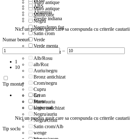
Maro antique
ABS
Maro antique
Aluminiu
Multicolor
Trestie indiana
Negru
Negru/lemn fag
Nici un produs gasit care sa corespunda cu criterile cautarii
Satin crom
Numar becuri
Verde
Verde menta
–
Alb antichizat
Alb/Rosu
1
alb/Roz
10
Auriu/negru
Bronz antichizat
Crom/negru
Tip montaj
Cupru
Tavan
Gri
Perete
Maro/auriu
Universal
negru antichizat
Negru/auriu
Nici un produs gasit care sa corespunda cu criterile cautarii
Negru/crom
Satin crom/Alb
Tip soclu
wenge
Wenge/crom