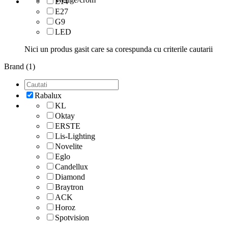
E14
E27
G9
LED
Nici un produs gasit care sa corespunda cu criterile cautarii
Brand (1)
Rabalux
KL
Oktay
ERSTE
Lis-Lighting
Novelite
Eglo
Candellux
Diamond
Braytron
ACK
Horoz
Spotvision