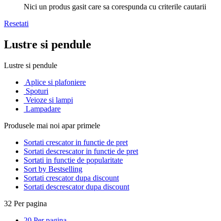
Nici un produs gasit care sa corespunda cu criterile cautarii
Resetati
Lustre si pendule
Lustre si pendule
Aplice si plafoniere
Spoturi
Veioze si lampi
Lampadare
Produsele mai noi apar primele
Sortati crescator in functie de pret
Sortati descrescator in functie de pret
Sortati in functie de popularitate
Sort by Bestselling
Sortati crescator dupa discount
Sortati descrescator dupa discount
32 Per pagina
20 Per pagina