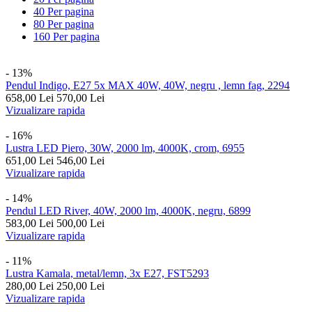
40 Per pagina
80 Per pagina
160 Per pagina
- 13%
Pendul Indigo, E27 5x MAX 40W, 40W, negru , lemn fag, 2294
658,00
Lei
570,00
Lei
Vizualizare rapida
- 16%
Lustra LED Piero, 30W, 2000 lm, 4000K, crom, 6955
651,00
Lei
546,00
Lei
Vizualizare rapida
- 14%
Pendul LED River, 40W, 2000 lm, 4000K, negru, 6899
583,00
Lei
500,00
Lei
Vizualizare rapida
- 11%
Lustra Kamala, metal/lemn, 3x E27, FST5293
280,00
Lei
250,00
Lei
Vizualizare rapida