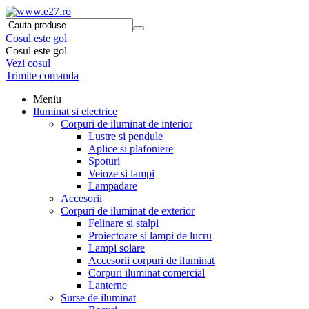
Cosul este gol
Cosul este gol
Vezi cosul
Trimite comanda
Meniu
Iluminat si electrice
Corpuri de iluminat de interior
Lustre si pendule
Aplice si plafoniere
Spoturi
Veioze si lampi
Lampadare
Accesorii
Corpuri de iluminat de exterior
Felinare si stalpi
Proiectoare si lampi de lucru
Lampi solare
Accesorii corpuri de iluminat
Corpuri iluminat comercial
Lanterne
Surse de iluminat