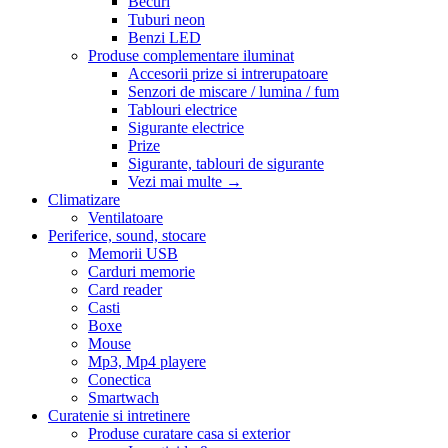
Becuri
Tuburi neon
Benzi LED
Produse complementare iluminat
Accesorii prize si intrerupatoare
Senzori de miscare / lumina / fum
Tablouri electrice
Sigurante electrice
Prize
Sigurante, tablouri de sigurante
Vezi mai multe
→
Climatizare
Ventilatoare
Periferice, sound, stocare
Memorii USB
Carduri memorie
Card reader
Casti
Boxe
Mouse
Mp3, Mp4 playere
Conectica
Smartwach
Curatenie si intretinere
Produse curatare casa si exterior