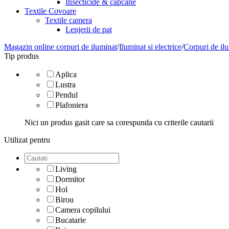
Insecticide & capcane
Textile Covoare
Textile camera
Lenjerii de pat
Magazin online corpuri de iluminat
/
Iluminat si electrice
/
Corpuri de ilu
Tip produs
Aplica
Lustra
Pendul
Plafoniera
Nici un produs gasit care sa corespunda cu criterile cautarii
Utilizat pentru
Living
Dormitor
Hol
Birou
Camera copilului
Bucatarie