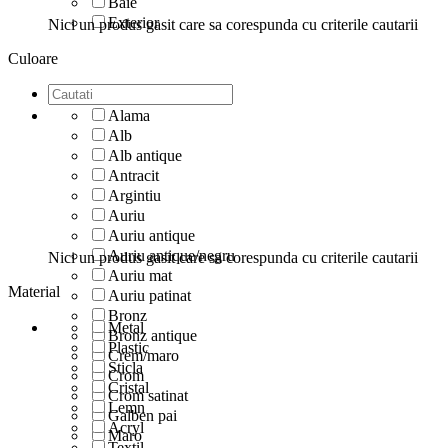
Baie
Exterior
Nici un produs gasit care sa corespunda cu criterile cautarii
Culoare
Alama
Alb
Alb antique
Antracit
Argintiu
Auriu
Auriu antique
Auriu antique/negru
Nici un produs gasit care sa corespunda cu criterile cautarii
Auriu mat
Material
Auriu patinat
Bronz
Metal
Bronz antique
Plastic
Crem/maro
Sticla
Crom
Cristal
Crom satinat
Lemn
Galben pai
Acryl
Maro
Textil