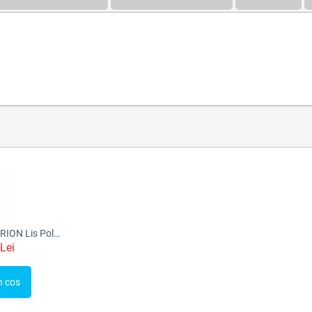
Lampadar 1x40w ORION Lis Poland
Lei
n cos