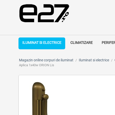
ILUMINAT SI ELECTRICE
CLIMATIZARE
PERIFE
Magazin online corpuri de iluminat
Iluminat si electrice
/
/
Aplica 1x40w ORION Lis