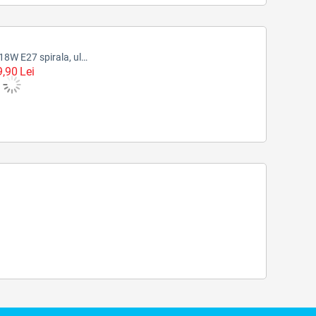
Bec economic 18W E27 spirala, ultra mini, alb cald
9,90
Lei