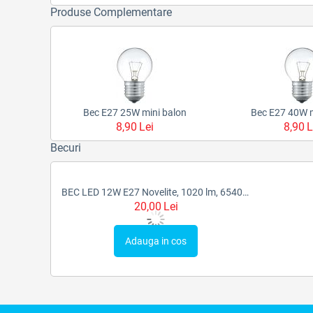
Produse Complementare
Bec E27 25W mini balon
Bec E27 40W m
8,90
Lei
8,90
L
Becuri
BEC LED 12W E27 Novelite, 1020 lm, 65400K, FST56771
20,00
Lei
Adauga in cos