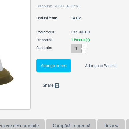
Discount:
193,00
Lei
(
64
%)
Optiuni retur:
14 zile
Cod produs:
E0218KH10
Disponibil:
1 Produs(e)
+
Cantitate:
−
Adauga in cos
Adauga in Wishlist
Share
Fisiere descarcabile
Cumpără împreună
Review