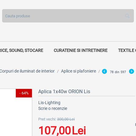
RICE, SOUND, STOCARE
CURATENIE SI INTRETINERE
TEXTILE
Corpuri de iluminat de interior
Aplice si plafoniere
/
/
78
din
597
Aplica 1x40w ORION Lis
- 64%
Lis-Lighting
Scrie o recenzie
Pret vechi:
300,00
Lei
107,00
Lei