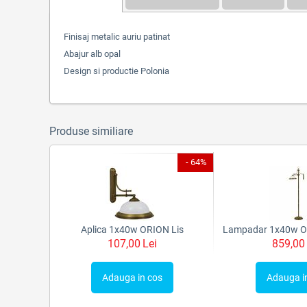
Finisaj metalic auriu patinat
Abajur alb opal
Design si productie Polonia
Produse similiare
- 64%
Aplica 1x40w ORION Lis
107,00
Lei
859,00
Adauga in cos
Adauga i