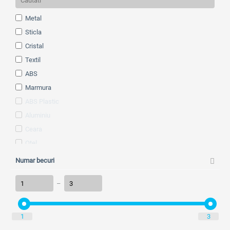
wenge
Metal
Alama
Sticla
Alb
Cristal
Alb antichizat
Textil
Alb antique
ABS
Alb mat
Marmura
Alb+flori
ABS Plastic
Alb/bleo
Aluminiu
Alb/Portocaliu
Ceara
Alb/Rosu
Otel
alb/Roz
Otel inoxidabil
Numar becuri
Alb/verde
Piele ecologica
Albastru
–
Plastic
Aluminiu
Ratan
Antracit
Sare mineralizata/lemn
1
Argintiu
3
Silicon