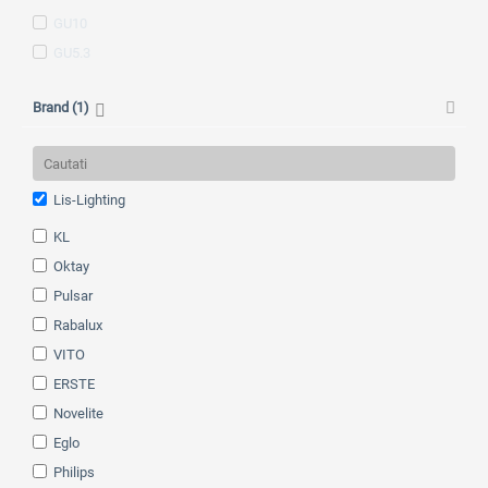
Gold antique
GU10
Gri
GU5.3
Gri antracit
Lemn deschis
Brand (1)
Lemn stejar
Maro antic
Maro antique
Lis-Lighting
Maro antique
KL
Maro inchis
Oktay
Maro/auriu
Pulsar
Multicolor
Rabalux
negru antichizat
VITO
Negru/auriu
ERSTE
Negru/crom
Novelite
Negru/lemn fag
Eglo
Rose
Philips
Rose gold