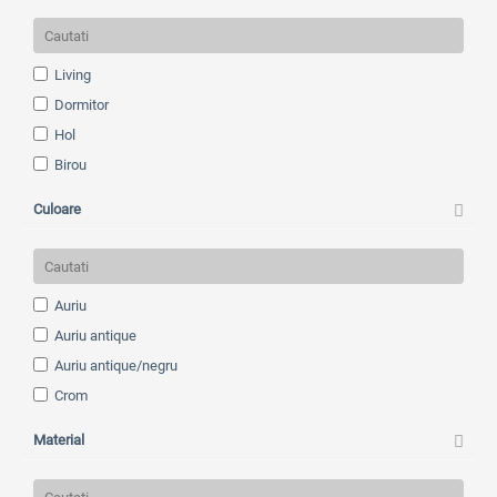
Living
Dormitor
Hol
Birou
Camera copilului
Culoare
Bucatarie
Baie
Exterior
Auriu
Auriu antique
Auriu antique/negru
Crom
Maro
Material
Negru
Orange