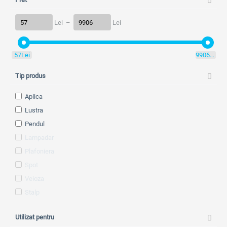
Lei
–
Lei
57
Lei
9906
Lei
Tip produs
Aplica
Lustra
Pendul
Lampadar
Plafoniera
Spot
Veioza
Stalp
Utilizat pentru